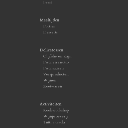
Feest
Maaltijden
Porties
Desserts
Delicatessen
Olijfolie en azijn
Pasta en risotto
Pasta sauzen
Versproducten
Wijnen
Zoetwaren
Activiteiten
Kookworkshop
Wijnproeverij
Tutti a tavola