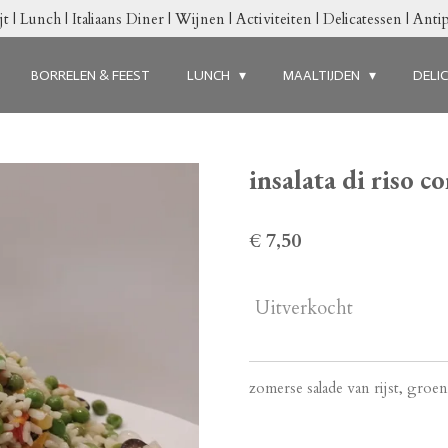
jt | Lunch | Italiaans Diner | Wijnen | Activiteiten | Delicatessen | Antip
BORRELEN & FEEST
LUNCH
MAALTIJDEN
DELI
insalata di riso 
€ 7,50
Uitverkocht
zomerse salade van rijst, groen