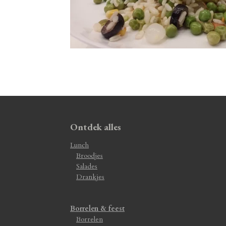
Ontdek alles
Lunch
Broodjes
Salades
Drankjes
Borrelen & feest
Borrelen