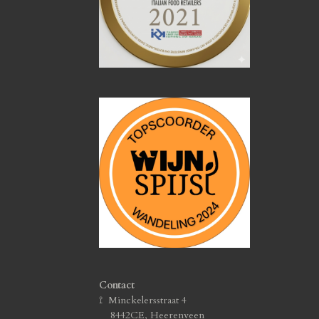
Contact
⟟ Minckelersstraat 4
8442CE, Heerenveen