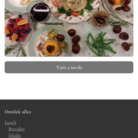
Tutti a tavola
Ontdek alles
Lunch
Broodjes
Salades