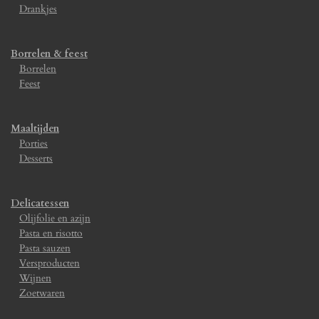
Drankjes
Borrelen & feest
Borrelen
Feest
Maaltijden
Porties
Desserts
Delicatessen
Olijfolie en azijn
Pasta en risotto
Pasta sauzen
Versproducten
Wijnen
Zoetwaren