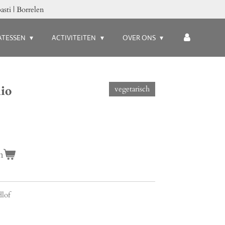
asti | Borrelen
ATESSEN
ACTIVITEITEN
OVER ONS
hio
vegetarisch
n
dlof