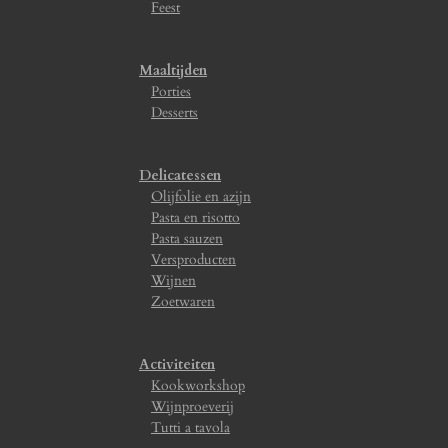
Feest
Maaltijden
Porties
Desserts
Delicatessen
Olijfolie en azijn
Pasta en risotto
Pasta sauzen
Versproducten
Wijnen
Zoetwaren
Activiteiten
Kookworkshop
Wijnproeverij
Tutti a tavola