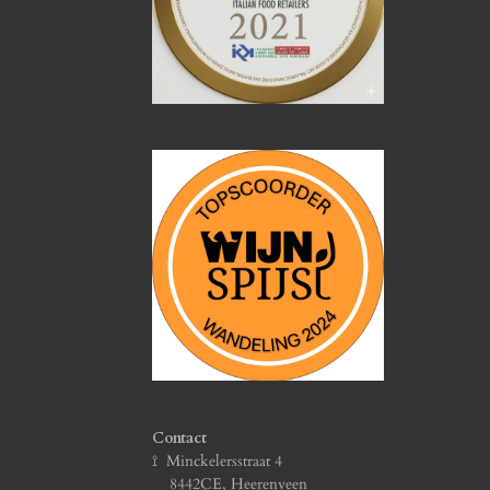
Contact
⟟ Minckelersstraat 4
8442CE, Heerenveen