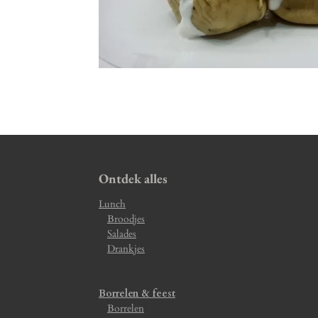
Ontdek alles
Lunch
Broodjes
Salades
Drankjes
Borrelen & feest
Borrelen