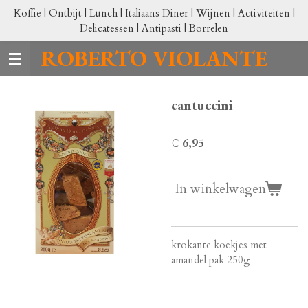
Koffie | Ontbijt | Lunch | Italiaans Diner | Wijnen | Activiteiten |
Ga
Delicatessen | Antipasti | Borrelen
direct
naar
ROBERTO VIOLANTE
de
hoofdinhoud
cantuccini
€ 6,95
In winkelwagen
krokante koekjes met
amandel pak 250g