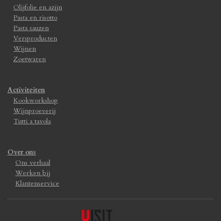
Olijfolie en azijn
Pasta en risotto
Pasta sauzen
Versproducten
Wijnen
Zoetwaren
Activiteiten
Kookworkshop
Wijnproeverij
Tutti a tavola
Over ons
Ons verhaal
Werken bij
Klantenservice