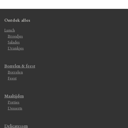
Ontdek alles
Lunch
Broodjes
Salades
Drankjes
Borrelen & feest
Borrelen
Feest
Maaltijden
Porties
Desserts
Delicatessen