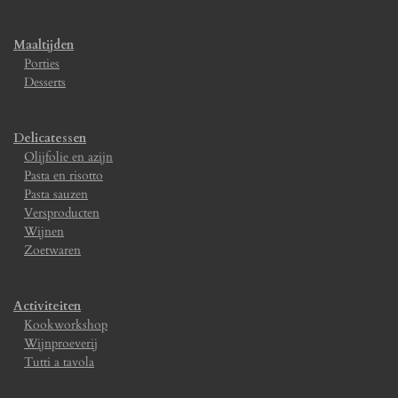
Maaltijden
Porties
Desserts
Delicatessen
Olijfolie en azijn
Pasta en risotto
Pasta sauzen
Versproducten
Wijnen
Zoetwaren
Activiteiten
Kookworkshop
Wijnproeverij
Tutti a tavola