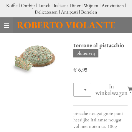
Koffie | Ontbijt | Lunch | Italiaans Diner | Wijnen | Activiteiten |
Ga
Delicatessen | Antipasti | Borrelen
direct
naar
ROBERTO VIOLANTE
de
hoofdinhoud
torrone al pistacchio
glutenvrij
€ 6,95
In
winkelwagen
pistache nougat grote punt
heerlijke Italiaanse nougat
vol met noten ca. 180g