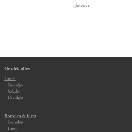
glutenvrij
Ontdek alles
Lunch
Broodjes
Salades
Drankjes
Borrelen & feest
Borrelen
Feest