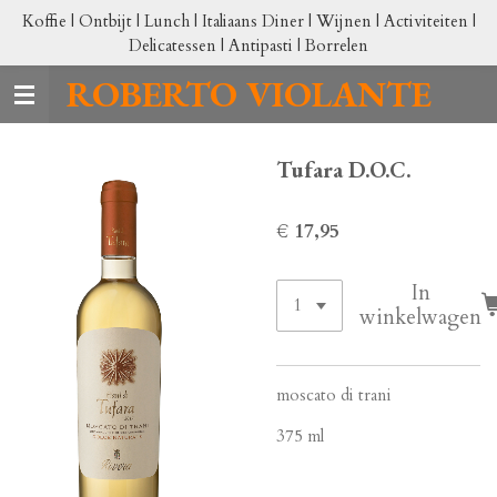
Koffie | Ontbijt | Lunch | Italiaans Diner | Wijnen | Activiteiten |
Ga
Delicatessen | Antipasti | Borrelen
direct
naar
ROBERTO VIOLANTE
de
hoofdinhoud
Tufara D.O.C.
€ 17,95
In
winkelwagen
moscato di trani
375 ml