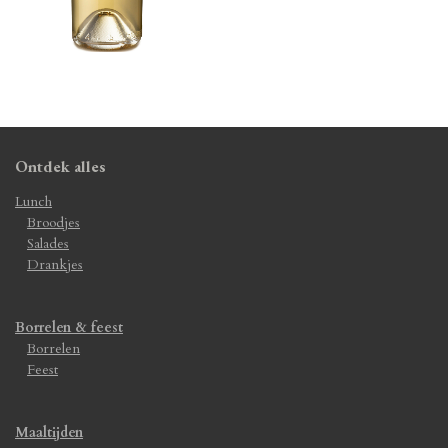
Ontdek alles
Lunch
Broodjes
Salades
Drankjes
Borrelen & feest
Borrelen
Feest
Maaltijden