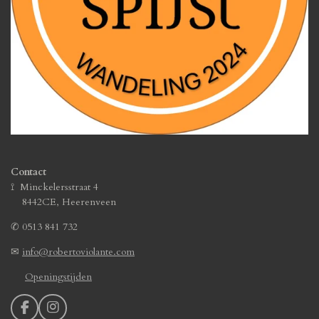
Contact
⟟ Minckelersstraat 4
8442CE, Heerenveen
✆
0513 841 732
✉
info@robertoviolante.com
Openingstijden
F
I