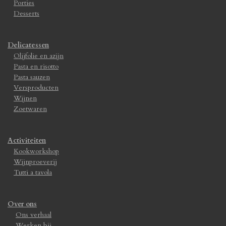
Porties
Desserts
Delicatessen
Olijfolie en azijn
Pasta en risotto
Pasta sauzen
Versproducten
Wijnen
Zoetwaren
Activiteiten
Kookworkshop
Wijnproeverij
Tutti a tavola
Over ons
Ons verhaal
Werken bij