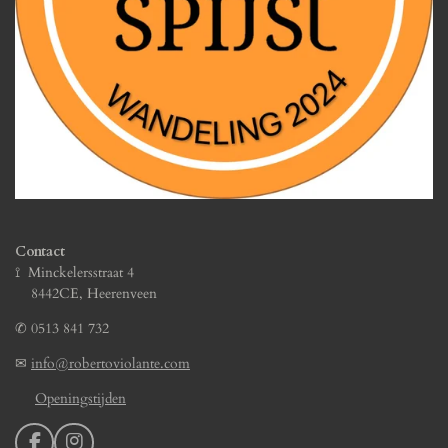
Contact
⟟ Minckelersstraat 4
8442CE, Heerenveen
✆
0513 841 732
✉
info@robertoviolante.com
Openingstijden