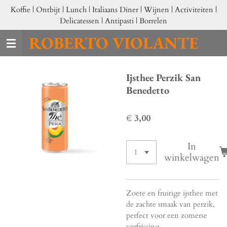
Koffie | Ontbijt | Lunch | Italiaans Diner | Wijnen | Activiteiten |
Ga
Delicatessen | Antipasti | Borrelen
direct
naar
ROBERTO VIOLANTE
de
hoofdinhoud
Ijsthee Perzik San
Benedetto
€ 3,00
In
winkelwagen
Zoete en fruitige ijsthee met
de zachte smaak van perzik,
perfect voor een zomerse
verfrissing.