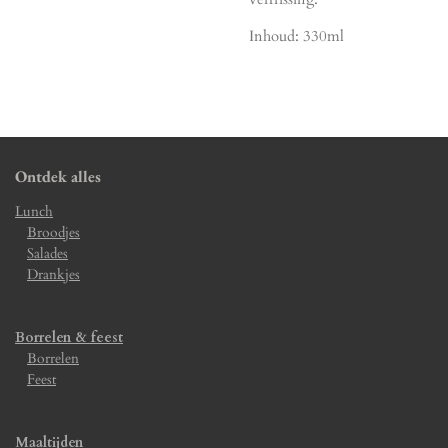
Inhoud: 330ml
Ontdek alles
Lunch
Broodjes
Salades
Drankjes
Borrelen & feest
Borrelen
Feest
Maaltijden