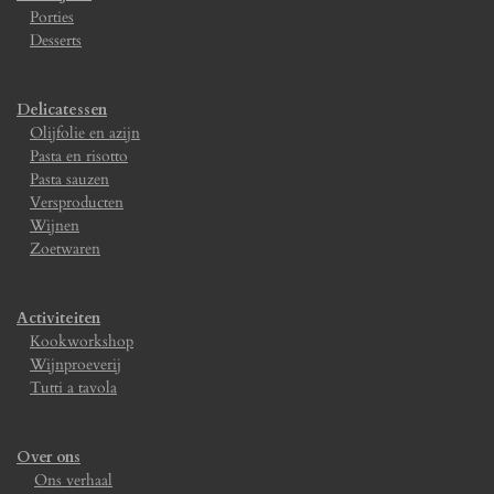
Porties
Desserts
Delicatessen
Olijfolie en azijn
Pasta en risotto
Pasta sauzen
Versproducten
Wijnen
Zoetwaren
Activiteiten
Kookworkshop
Wijnproeverij
Tutti a tavola
Over ons
Ons verhaal