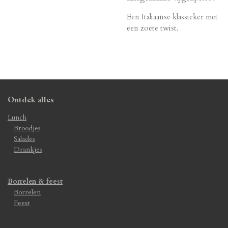
Een Italiaanse klassieker met
een zoete twist.
Ontdek alles
Lunch
Broodjes
Salades
Drankjes
Borrelen & feest
Borrelen
Feest