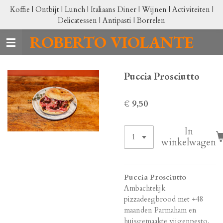
Koffie | Ontbijt | Lunch | Italiaans Diner | Wijnen | Activiteiten |
Ga
Delicatessen | Antipasti | Borrelen
direct
naar
ROBERTO VIOLANTE
de
hoofdinhoud
Puccia Prosciutto
€ 9,50
In
winkelwagen
Puccia Prosciutto
Ambachtelijk
pizzadeegbrood met +48
maanden Parmaham en
huisgemaakte vijgenpesto.