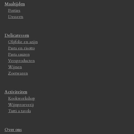
Maaltijden
Porties
Desserts
Delicatessen
Olijfolie en azijn
Pasta en risotto
Pasta sauzen
Versproducten
Wijnen
Zoetwaren
Activiteiten
Kookworkshop
Wijnproeverij
Tutti a tavola
Over ons