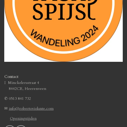
Contact
⟟ Minckelersstraat 4
8442CE, Heerenveen
✆
0513 841 732
✉
info@robertoviolante.com
Openingstijden