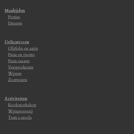
Maaltijden
Porties
Desserts
Delicatessen
Olijfolie en azijn
Pasta en risotto
Pasta sauzen
Versproducten
Wijnen
Zoetwaren
Activiteiten
Kookworkshop
Wijnproeverij
Tutti a tavola