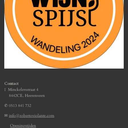
Contact
⟟ Minckelersstraat 4
8442CE, Heerenveen
✆
0513 841 732
✉
info@robertoviolante.com
Openingstijden