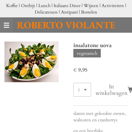
Koffie | Ontbijt | Lunch | Italiaans Diner | Wijnen | Activiteiten |
Ga
Delicatessen | Antipasti | Borrelen
direct
naar
ROBERTO VIOLANTE
de
hoofdinhoud
insalatone uova
vegetarisch
€ 9,95
In
winkelwagen
slamix met gekookte eieren,
walnoten en cranberrys
en een heerlijke