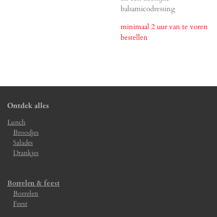
balsamicodressing
minimaal 2 uur van te voren
bestellen
Ontdek alles
Lunch
Broodjes
Salades
Drankjes
Borrelen & feest
Borrelen
Feest